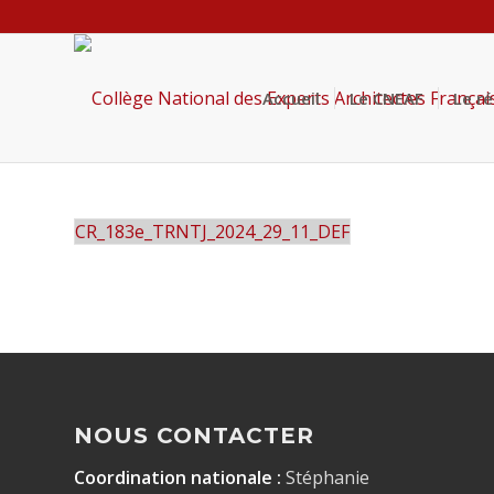
Accueil
Le CNEAF
Le r
CR_183e_TRNTJ_2024_29_11_DEF
NOUS CONTACTER
Coordination nationale :
Stéphanie