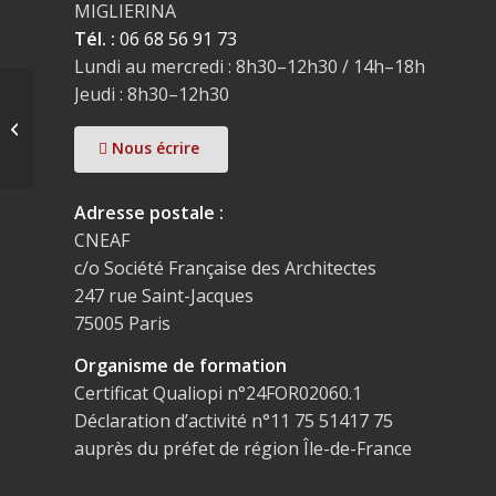
MIGLIERINA
Tél. :
06 68 56 91 73
Lundi au mercredi : 8h30–12h30 / 14h–18h
Jeudi : 8h30–12h30
De la nuisance au
trouble [Congrès 2024]
Nous écrire
Adresse postale :
CNEAF
c/o Société Française des Architectes
247 rue Saint-Jacques
75005 Paris
Organisme de formation
Certificat Qualiopi n°24FOR02060.1
Déclaration d’activité n°11 75 51417 75
auprès du préfet de région Île-de-France