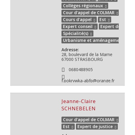
Collèges régionaux
Cour d'appel de COLMAR
Cours d'appel
Est
Expert conseil
Expert de justic
Spécialité(s)
Urbanisme et aménagement urba
Adresse:
28, boulevard de la Marne
67000 STRASBOURG
0680488905
f.pokrywka-abfp@orange.fr
Jeanne-Claire
SCHNEBELEN
Cour d'appel de COLMAR
Est
Expert de justice