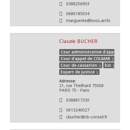
0388256903
0686185034
marguerite@boos.archi
Claude BUCHER
Cour administrative d'appel de N
Cour d'appel de COLMAR
Cour de cassation
Est
Expert de justice
Adresse:
21, rue Theilhard 75008
PARIS
75 - Paris
0388817330
0613240027
cbucher@cb-conseil.fr