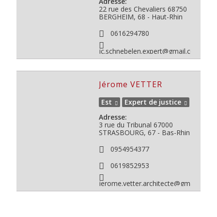
Adresse:
22 rue des Chevaliers
68750
BERGHEIM, 68 - Haut-Rhin
0616294780
jc.schnebelen.expert@gmail.com
Jérome VETTER
Est
Expert de justice
Adresse:
3 rue du Tribunal
67000
STRASBOURG, 67 - Bas-Rhin
0954954377
0619852953
jerome.vetter.architecte@gmail.com