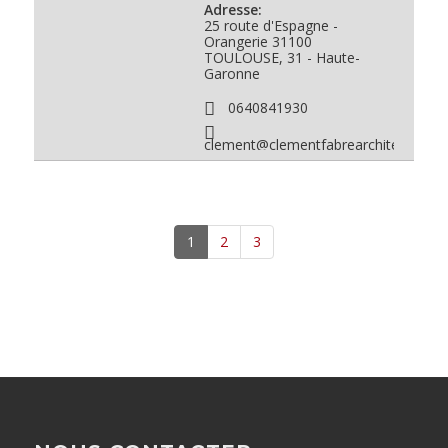
Adresse:
25 route d'Espagne -
Orangerie
31100
TOULOUSE, 31 - Haute-
Garonne
0640841930
clement@clementfabrearchitecte.co
1
2
3