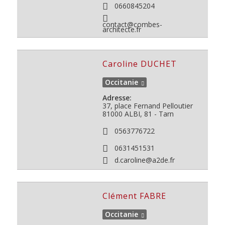
0660845204
contact@combes-
architecte.fr
Caroline DUCHET
Occitanie
Adresse:
37, place Fernand Pelloutier
81000
ALBI, 81 - Tarn
0563776722
0631451531
d.caroline@a2de.fr
Clément FABRE
Occitanie