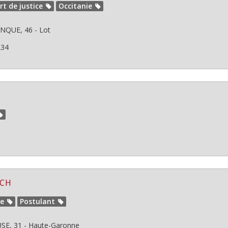
rt de justice
Occitanie
NQUE, 46 - Lot
234
UCH
ie
Postulant
E, 31 - Haute-Garonne