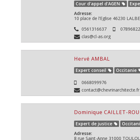
Cour d'appel d'AGEN
Expe
Adresse:
10 place de l’Eglise
46230
LALBE
0561316637
0789682
clas@cl-as.org
Hervé AMBAL
Expert conseil
Occitanie
0668099976
contact@chevrinarchitecte.fr
Dominique CAILLET-RO
Expert de justice
Occitan
Adresse:
8 rue Saint-Anne
31000
TOULOUS