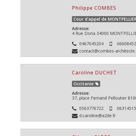
Philippe COMBES
Cour d'appel de MONTPELLIE
Adresse:
4 Rue Doria
34000
MONTPELLIER
0467045204
0660845
contact@combes-architecte.
Caroline DUCHET
Occitanie
Adresse:
37, place Fernand Pelloutier
810
0563776722
0631451
d.caroline@a2de.fr