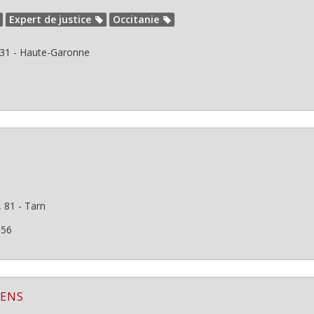
Expert de justice
Occitanie
1 - Haute-Garonne
 81 - Tarn
156
SENS