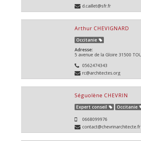
d.caillet@sfr.fr
Arthur CHEVIGNARD
Occitanie
Adresse:
5 avenue de la Gloire
31500
TOU
0562474343
rc@architectes.org
Séguolène CHEVRIN
Expert conseil
Occitanie
0668099976
contact@chevrinarchitecte.fr