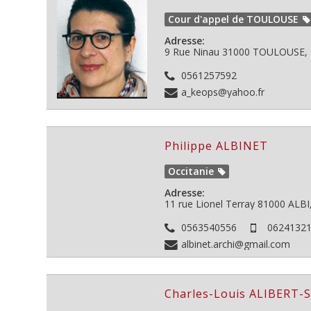
Cour d'appel de TOULOUSE
Adresse:
9 Rue Ninau
31000
TOULOUSE, 3
0561257592
a_keops@yahoo.fr
Philippe ALBINET
Occitanie
Adresse:
11 rue Lionel Terray
81000
ALBI,
0563540556
0624132
albinet.archi@gmail.com
Charles-Louis ALIBERT-