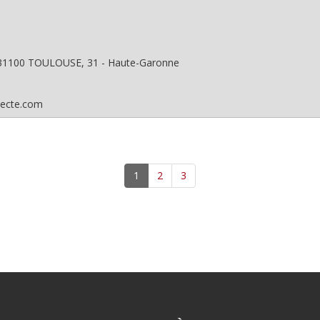
31100
TOULOUSE, 31 - Haute-Garonne
tecte.com
1
2
3