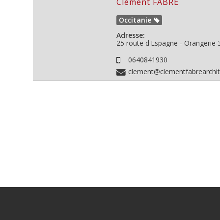
Clément FABRE
Occitanie
Adresse:
25 route d'Espagne - Orangerie
0640841930
clement@clementfabrearchi