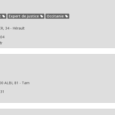
R
Expert de justice
Occitanie
, 34 - Hérault
204
fr
00
ALBI, 81 - Tarn
531