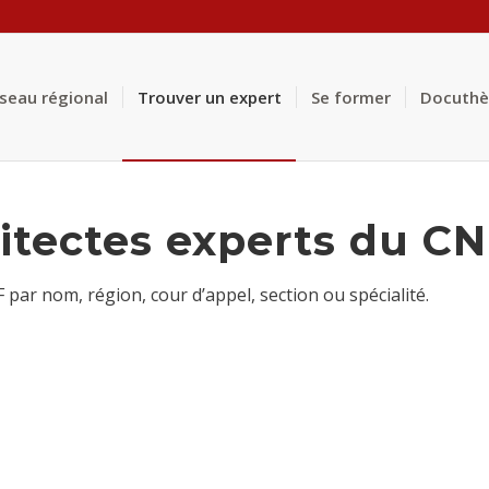
éseau régional
Trouver un expert
Se former
Docuth
itectes experts du C
ar nom, région, cour d’appel, section ou spécialité.