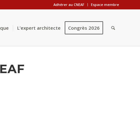
Adhérer au CNEAF
Espace membre
èque
L’expert architecte
Congrès 2026
NEAF