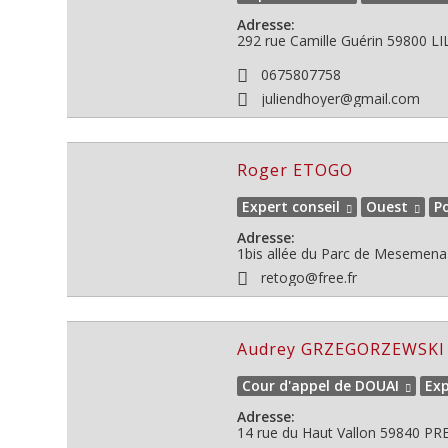
Adresse:
292 rue Camille Guérin
59800
LI
0675807758
juliendhoyer@gmail.com
Roger ETOGO
Expert conseil
Ouest
P
Adresse:
1bis allée du Parc de Mesemena
retogo@free.fr
Audrey GRZEGORZEWSKI
Cour d'appel de DOUAI
Exp
Adresse:
14 rue du Haut Vallon
59840
PRE