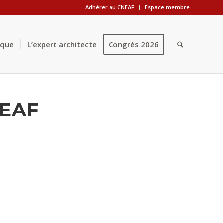
Adhérer au CNEAF
Espace membre
èque
L’expert architecte
Congrès 2026
NEAF