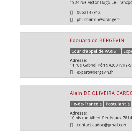
1934 rue Victor Hugo
Le Francp
0662147912
phil.charron@orange.fr
Edouard de BERGEVIN
Cour d'appel de PARIS
Expe
Adresse:
11 rue Gabriel Péri
94200
IVRY-S
expert@bergevin.fr
Alain DE OLIVEIRA CAR
Ile-de-France
Postulant
Adresse:
10 bis rue Albert Perdreaux
7814
contact.aadoc@gmail.com