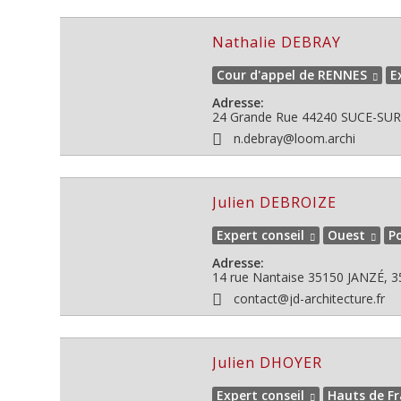
Nathalie DEBRAY
Cour d'appel de RENNES
E
Adresse:
24 Grande Rue
44240
SUCE-SUR-
n.debray@loom.archi
Julien DEBROIZE
Expert conseil
Ouest
P
Adresse:
14 rue Nantaise
35150
JANZÉ, 35 
contact@jd-architecture.fr
Julien DHOYER
Expert conseil
Hauts de F