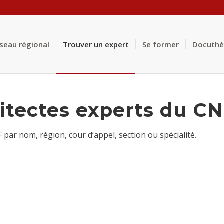
éseau régional
Trouver un expert
Se former
Docuth
itectes experts du C
ar nom, région, cour d’appel, section ou spécialité.