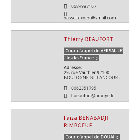
0684987167
basset.expert@gmail.com
Thierry BEAUFORT
Cour d'appel de VERSAILLES
Ile-de-France
Adresse:
29, rue Vauthier 92100
BOULOGNE-BILLANCOURT
0662351795
t.beaufort@orange.fr
Faïza BENABADJI
RIMBOEUF
Cour d'appel de DOUAI