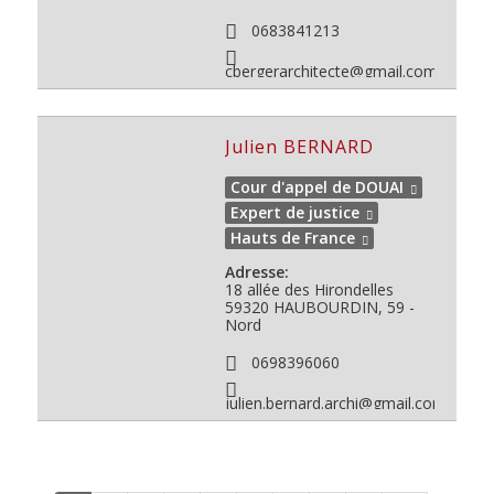
0683841213
cbergerarchitecte@gmail.com
Julien BERNARD
Cour d'appel de DOUAI
Expert de justice
Hauts de France
Adresse:
18 allée des Hirondelles
59320
HAUBOURDIN, 59 -
Nord
0698396060
julien.bernard.archi@gmail.com