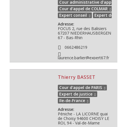
Cour administrative d'appel de N
Cour d'appel de COLMAR
Est
Expert conseil
Expert de justic
Adresse:
FOCUS 2, rue des Balisiers
67207 NIEDERHAUSBERGEN
67 - Bas-Rhin
0662486219
laurence.barlier@expert67.fr
Thierry BASSET
Cour d'appel de PARIS
Expert de justice
Ile-de-France
Adresse:
Péniche - LA LICORNE
quai
de Choisy
94600
CHOISY LE
ROI, 94 - Val-de-Marne