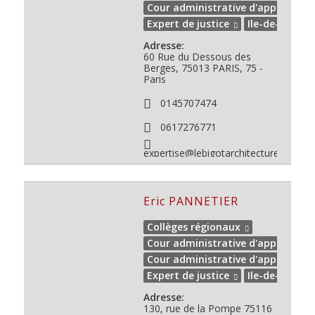
Cour administrative d'appel de V
Expert de justice
Ile-de-France
Adresse:
60 Rue du Dessous des
Berges,
75013
PARIS, 75 -
Paris
0145707474
0617276771
expertise@lebigotarchitecture.fr
Eric PANNETIER
Collèges régionaux
Cour administrative d'appel de PA
Cour administrative d'appel de V
Expert de justice
Ile-de-France
Adresse:
130, rue de la Pompe 75116