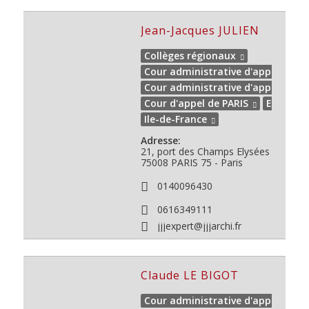
Jean-Jacques JULIEN
Collèges régionaux
Cour administrative d'appel de PA
Cour administrative d'appel de V
Cour d'appel de PARIS
Expert de
Ile-de-France
Adresse:
21, port des Champs Elysées
75008 PARIS
75 - Paris
0140096430
0616349111
jjjexpert@jjjarchi.fr
Claude LE BIGOT
Cour administrative d'appel de PA