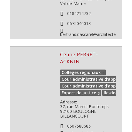
Val-de-Marne
0184214732
0675040013
bertrand.pascarel@architectes.org
Céline PERRET-
ACKNIN
Collèges régionaux
Cour administrative d'appel de PA
Cour administrative d'appel de V
Expert de justice
Ile-de-France
Adresse:
37, rue Marcel Bontemps
92100 BOULOGNE
BILLANCOURT
0607580685