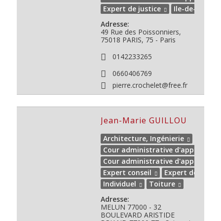
Expert de justice
Ile-de-France
Adresse:
49 Rue des Poissonniers,
75018
PARIS, 75 - Paris
0142233265
0660406769
pierre.crochelet@free.fr
Jean-Marie GUILLOU
Architecture, Ingénierie
Cour administrative d'appel de PA
Cour administrative d'appel de V
Expert conseil
Expert de justic
Individuel
Toiture
Adresse:
MELUN 77000 - 32
BOULEVARD ARISTIDE