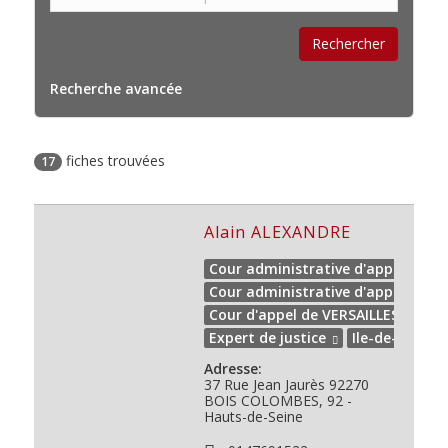
Recherche avancée
fiches trouvées
17
Alain ALEXANDRE
Cour administrative d'appel de PA
Cour administrative d'appel de V
Cour d'appel de VERSAILLES
Expert de justice
Ile-de-France
Adresse:
37 Rue Jean Jaurès
92270
BOIS COLOMBES, 92 -
Hauts-de-Seine