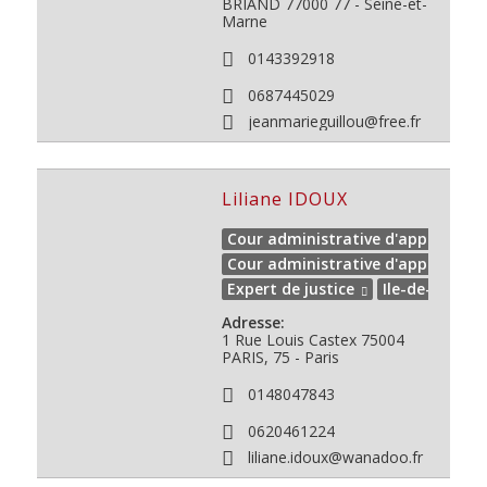
BRIAND
77000
77 - Seine-et-
Marne
0143392918
0687445029
jeanmarieguillou@free.fr
Liliane IDOUX
Cour administrative d'appel de PA
Cour administrative d'appel de V
Expert de justice
Ile-de-France
Adresse:
1 Rue Louis Castex
75004
PARIS, 75 - Paris
0148047843
0620461224
liliane.idoux@wanadoo.fr