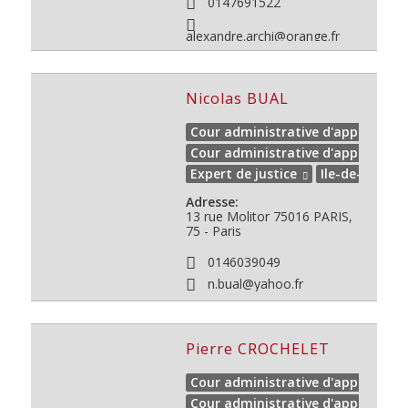
0147691522
alexandre.archi@orange.fr
Nicolas BUAL
Cour administrative d'appel de PA
Cour administrative d'appel de V
Expert de justice
Ile-de-France
Adresse:
13 rue Molitor
75016
PARIS,
75 - Paris
0146039049
n.bual@yahoo.fr
Pierre CROCHELET
Cour administrative d'appel de PA
Cour administrative d'appel de V