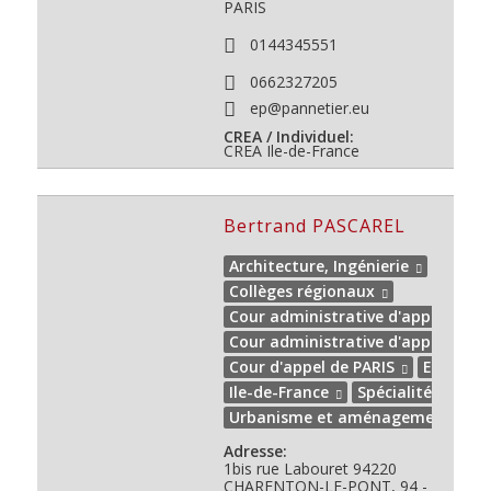
PARIS
0144345551
0662327205
ep@pannetier.eu
CREA / Individuel:
CREA Ile-de-France
Bertrand PASCAREL
Architecture, Ingénierie
Collèges régionaux
Cour administrative d'appel de PA
Cour administrative d'appel de V
Cour d'appel de PARIS
Expert de
Ile-de-France
Spécialité(s)
Urbanisme et aménagement urba
Adresse:
1bis rue Labouret
94220
CHARENTON-LE-PONT, 94 -