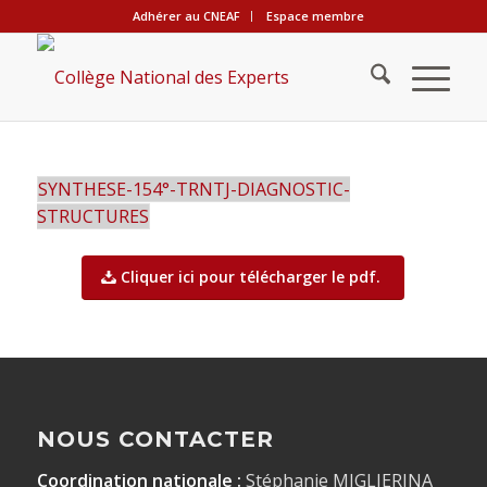
Adhérer au CNEAF
Espace membre
SYNTHESE-154°-TRNTJ-DIAGNOSTIC-
STRUCTURES
Cliquer ici pour télécharger le pdf.
NOUS CONTACTER
Coordination nationale :
Stéphanie MIGLIERINA