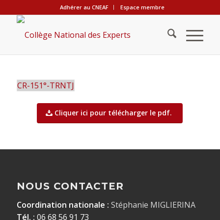
Adhérer au CNEAF
Espace membre
CR-151°-TRNTJ
Cliquer ici pour télécharger le pdf.
NOUS CONTACTER
Coordination nationale :
Stéphanie MIGLIERINA
Tél. :
06 68 56 91 73