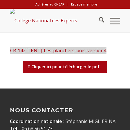
Adhérer au CNEAF
Espace membre
CR-142°TRNTJ-Les-planchers-bois-version4
Cliquer ici pour télécharger le pdf.
NOUS CONTACTER
Coordination nationale :
Stéphanie MIGLIERINA
Tél. :
06 68 56 91 73