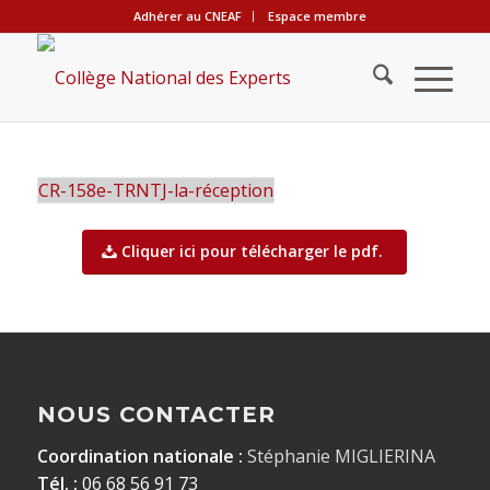
Adhérer au CNEAF
Espace membre
CR-158e-TRNTJ-la-réception
Cliquer ici pour télécharger le pdf.
NOUS CONTACTER
Coordination nationale :
Stéphanie MIGLIERINA
Tél. :
06 68 56 91 73