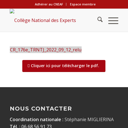
Adhérer au CNEAF
Espace membre
CR_176e_TRNTJ_2022_09_12_relu
Cliquer ici pour télécharger le pdf.
NOUS CONTACTER
Coordination nationale :
Stéphanie MIGLIERINA
Tél. :
06 68 56 91 73