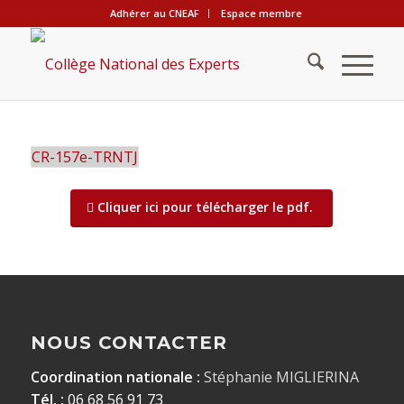
Adhérer au CNEAF
Espace membre
CR-157e-TRNTJ
Cliquer ici pour télécharger le pdf.
NOUS CONTACTER
Coordination nationale :
Stéphanie MIGLIERINA
Tél. :
06 68 56 91 73