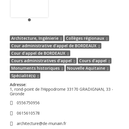
Architecture, Ingénierie
Collèges régionaux
Cour administrative d'appel de BORDEAUX
Cour d'appel de BORDEAUX
Cours administratives d'appel
Cours d'appel
Monuments historiques
Nouvelle Aquitaine
Spécialité(s)
Adresse:
1, rond-point de l’Hippodrome
33170
GRADIGNAN, 33 -
Gironde
0556750956
0615610578
architecture@de-munain.fr