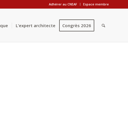
Adhérer au CNEAF
Espace membre
èque
L’expert architecte
Congrès 2026