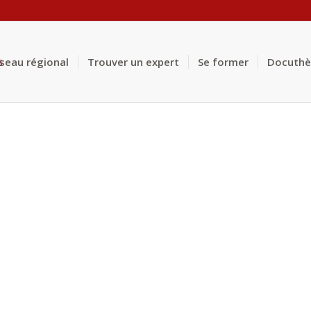
éseau régional
Trouver un expert
Se former
Docuth