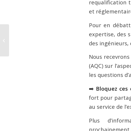
requalification
et réglementair
Pour en débattr
expertise, des 
191e TRNTJ
des ingénieurs, 
Nous recevrons 
(AQC) sur l’aspe
les questions d’a
➡️
Bloquez ces 
fort pour parta
au service de l’e
Plus d’infor
prochainement.