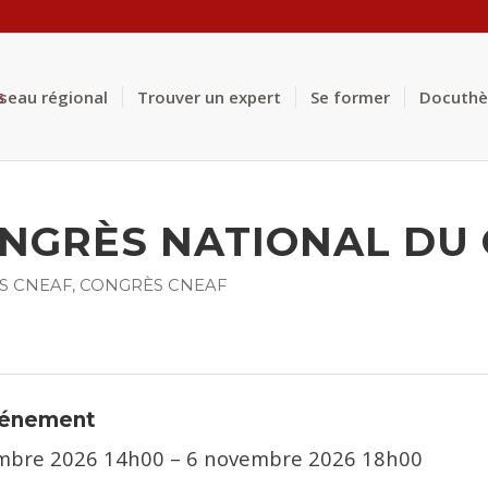
éseau régional
Trouver un expert
Se former
Docuth
ONGRÈS NATIONAL DU
S
CNEAF
,
CONGRÈS CNEAF
événement
mbre 2026 14h00
–
6 novembre 2026 18h00