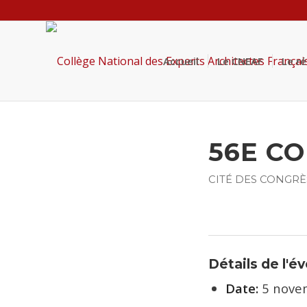
Accueil
Le CNEAF
Le r
56E C
CITÉ DES CONGRÈ
Détails de l'
Date:
5 nove