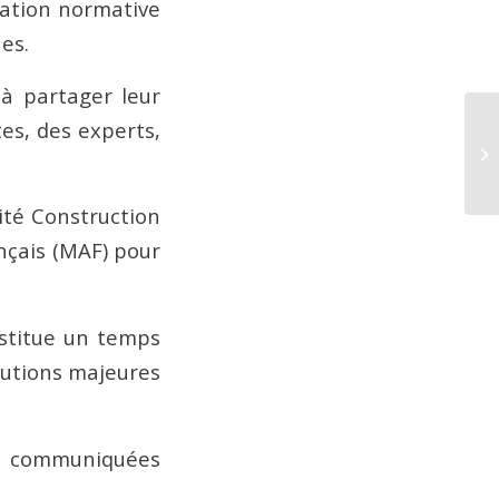
tation normative
es.
 à partager leur
es, des experts,
At
ité Construction
ançais (MAF) pour
stitue un temps
lutions majeures
 communiquées