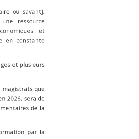
aire ou savant],
i une ressource
économiques et
le en constante
ages et plusieurs
es magistrats que
en 2026, sera de
ementaires de la
formation par la