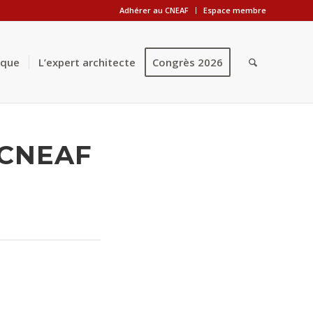
Adhérer au CNEAF
Espace membre
èque
L’expert architecte
Congrès 2026
 CNEAF