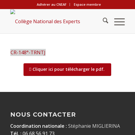
Adhérer au CNEAF
Espace membre
CR-148°-TRNTJ
Cliquer ici pour télécharger le pdf.
NOUS CONTACTER
Coordination nationale :
Stéphanie MIGLIERINA
Tél. :
06 68 56 91 73