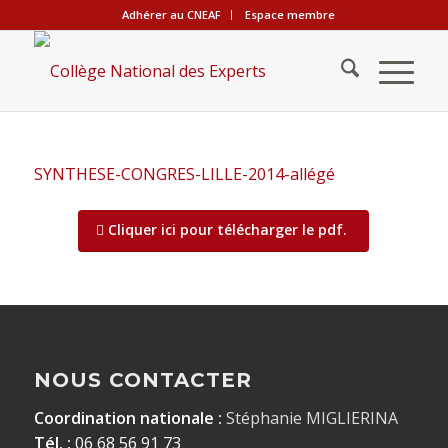
Adhérer au CNEAF
Espace membre
SYNTHESE-CONGRES-LILLE-2014-allégé
Cliquer ici pour télécharger le pdf.
NOUS CONTACTER
Coordination nationale :
Stéphanie MIGLIERINA
Tél. :
06 68 56 91 73