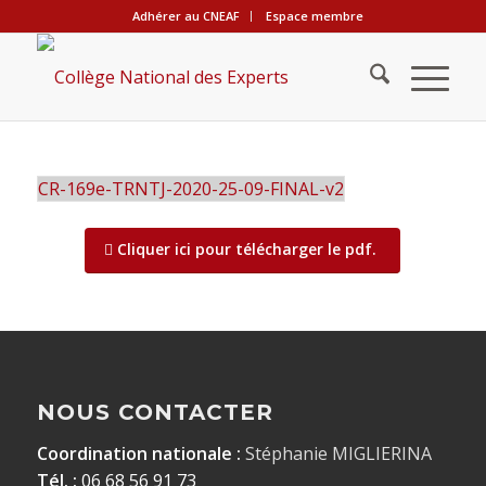
Adhérer au CNEAF
Espace membre
CR-169e-TRNTJ-2020-25-09-FINAL-v2
Cliquer ici pour télécharger le pdf.
NOUS CONTACTER
Coordination nationale :
Stéphanie MIGLIERINA
Tél. :
06 68 56 91 73