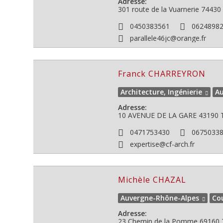
Adresse:
301 route de la Vuarnerie
74430
0450383561
0624898
parallele46jc@orange.fr
Franck CHARREYRON
Architecture, Ingénierie
Au
Adresse:
10 AVENUE DE LA GARE
43190
0471753430
0675033
expertise@cf-arch.fr
Michèle CHAZAL
Auvergne-Rhône-Alpes
Co
Adresse:
23 Chemin de la Pomme
69160