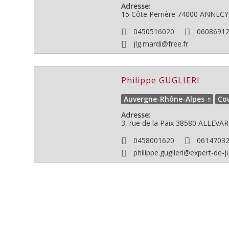
Adresse:
15 Côte Perrière
74000
ANNECY,
0450516020
0608691
jlg.mardi@free.fr
Philippe GUGLIERI
Auvergne-Rhône-Alpes
Co
Adresse:
3, rue de la Paix 38580 ALLEVA
0458001620
0614703
philippe.guglieri@expert-de-j