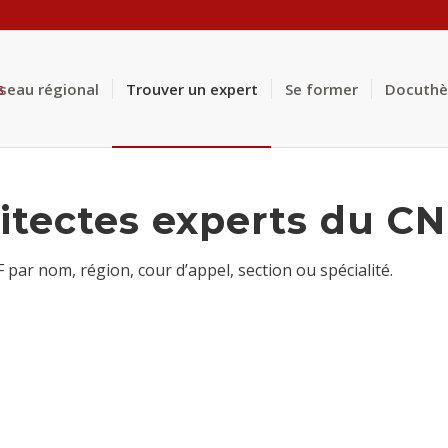
éseau régional
Trouver un expert
Se former
Docuth
itectes experts du C
ar nom, région, cour d’appel, section ou spécialité.