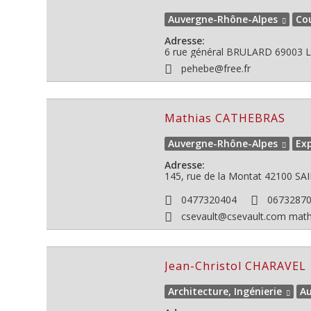
Auvergne-Rhône-Alpes
Co
Adresse:
6 rue général BRULARD
69003
L
pehebe@free.fr
Mathias CATHEBRAS
Auvergne-Rhône-Alpes
Exp
Adresse:
145, rue de la Montat
42100
SAI
0477320404
0673287
csevault@csevault.com math
Jean-Christol CHARAVEL
Architecture, Ingénierie
Au