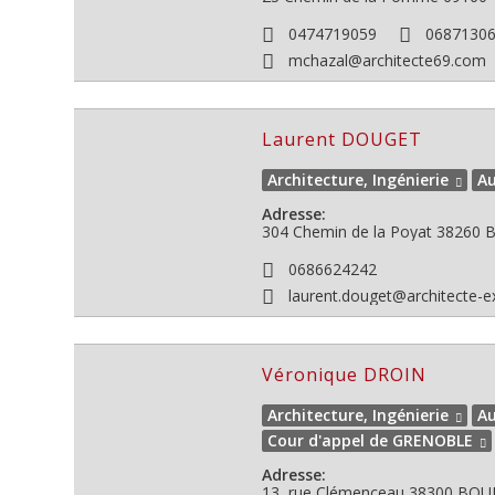
0474719059
0687130
mchazal@architecte69.com
Laurent DOUGET
Architecture, Ingénierie
Au
Adresse:
304 Chemin de la Poyat
38260
B
0686624242
laurent.douget@architecte-e
Véronique DROIN
Architecture, Ingénierie
Au
Cour d'appel de GRENOBLE
Adresse:
13, rue Clémenceau
38300
BOUR