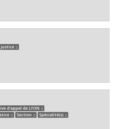
 justice
ive d'appel de LYON
stice
Section
Spécialité(s)