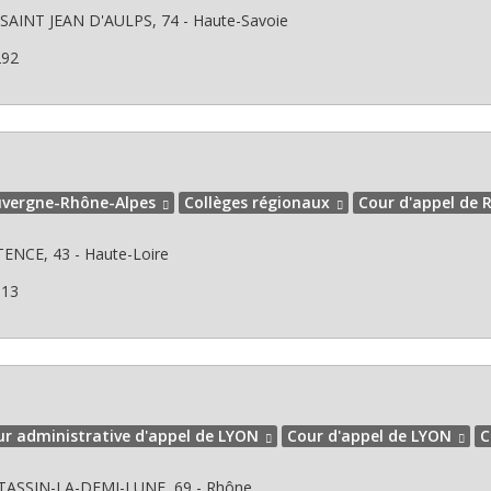
SAINT JEAN D'AULPS, 74 - Haute-Savoie
292
vergne-Rhône-Alpes
Collèges régionaux
Cour d'appel de 
TENCE, 43 - Haute-Loire
813
ur administrative d'appel de LYON
Cour d'appel de LYON
C
TASSIN-LA-DEMI-LUNE, 69 - Rhône