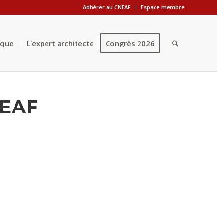
Adhérer au CNEAF
Espace membre
èque
L’expert architecte
Congrès 2026
NEAF