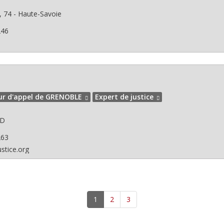
 74 - Haute-Savoie
246
ur d'appel de GRENOBLE
Expert de justice
RD
263
ustice.org
1
2
3