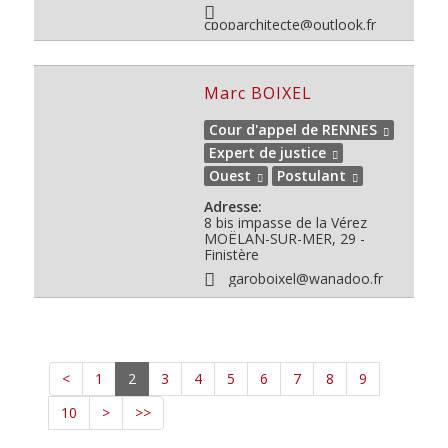
cpoparchitecte@outlook.fr
Marc BOIXEL
Cour d'appel de RENNES
Expert de justice
Ouest
Postulant
Adresse:
8 bis impasse de la Vérez
MOËLAN-SUR-MER, 29 -
Finistère
garoboixel@wanadoo.fr
<
1
2
3
4
5
6
7
8
9
10
>
>>