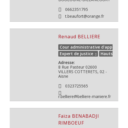
0662351795
t.beaufort@orange.fr
Renaud BELLIERE
Cour administrative d'appel de D
Expert de justice
Hauts de Fra
Adresse:
8 Rue Pasteur
02600
VILLERS COTTERETS, 02 -
Aisne
0323725565
r.belliere@belliere-maniere.fr
Faïza BENABADJI
RIMBOEUF