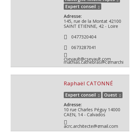
Expert conseil
Adresse:
145, rue de la Montat
42100
SAINT ETIENNE, 42 - Loire
0477320404
0673287041
csevault@csevault.com
mathias.cathebras@cgmarchitectes.fr
Raphaël CATONNÉ
Expert conseil
Ouest
Adresse:
10 rue Charles Péguy
14000
CAEN, 14 - Calvados
acrc.architecte@gmail.com