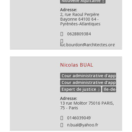
Nouvelle Aquitaine
Adresse:
2, rue Raoul Perpère
Bayonne
64100
64 -
Pyrénées-Atlantiques
0628809384
luc.bourdon@architectes.org
Nicolas BUAL
Cour administrative d'appel de PA
Cour administrative d'appel de V
Expert de justice
Ile-de-France
Adresse:
13 rue Molitor
75016
PARIS,
75 - Paris
0146039049
n.bual@yahoo.fr