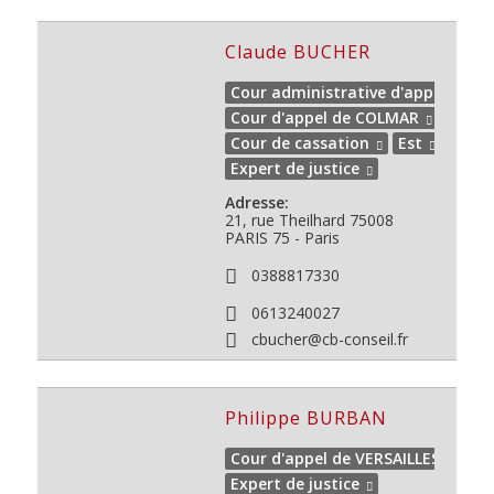
Claude BUCHER
Cour administrative d'appel de N
Cour d'appel de COLMAR
Cour de cassation
Est
Expert de justice
Adresse:
21, rue Theilhard 75008
PARIS
75 - Paris
0388817330
0613240027
cbucher@cb-conseil.fr
Philippe BURBAN
Cour d'appel de VERSAILLES
Expert de justice