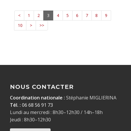
<
1
2
3
4
5
6
7
8
9
10
>
>>
NOUS CONTACTER
Coordination nationale :
Stéphanie MIGLIERINA
Tél. :
06 68 56 91 73
Lundi au mercredi : 8h30–12h30 / 14h–18h
Jeudi : 8h30–12h30