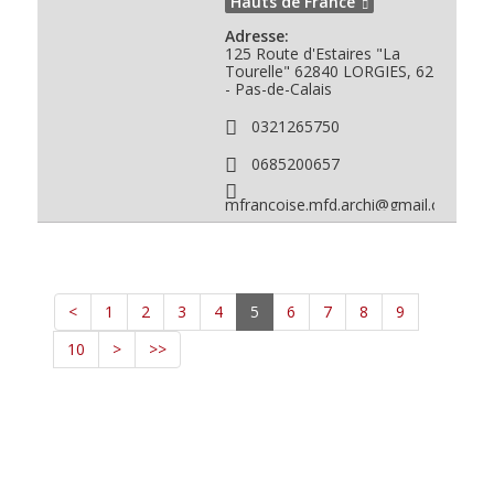
Hauts de France
Adresse:
125 Route d'Estaires
"La
Tourelle"
62840
LORGIES, 62
- Pas-de-Calais
0321265750
0685200657
mfrancoise.mfd.archi@gmail.com
<
1
2
3
4
5
6
7
8
9
10
>
>>