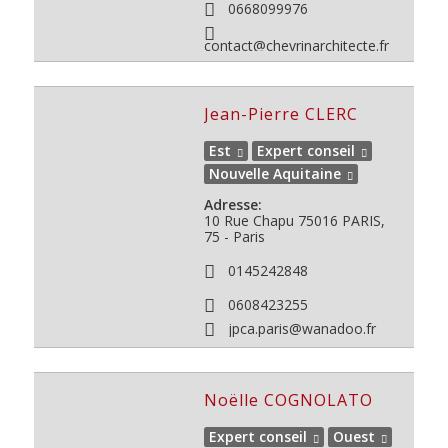
0668099976
contact@chevrinarchitecte.fr
Jean-Pierre CLERC
Est
Expert conseil
Nouvelle Aquitaine
Adresse:
10 Rue Chapu
75016
PARIS,
75 - Paris
0145242848
0608423255
jpca.paris@wanadoo.fr
Noëlle COGNOLATO
Expert conseil
Ouest