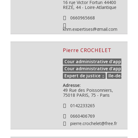
16 rue Victor Fortun
44400
REZÉ, 44 - Loire-Atlantique
0660965668
khm.expertises@gmail.com
Pierre CROCHELET
Cour administrative d'appel de PA
Cour administrative d'appel de V
Expert de justice
Ile-de-France
Adresse:
49 Rue des Poissonniers,
75018
PARIS, 75 - Paris
0142233265
0660406769
pierre.crochelet@free.fr