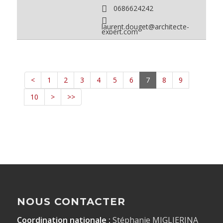
0686624242
laurent.douget@architecte-
expert.com
<
1
2
3
4
5
6
7
8
9
10
>
>>
NOUS CONTACTER
Coordination nationale :
Stéphanie MIGLIERINA