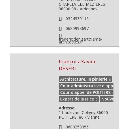
CHARLEVILLE-MEZIERES
08000
08 - Ardennes
0324330115
0680998697
frederic.denisart@ama-
architectes.fr
François-Xavier
DÉSERT
Architecture, Ingénierie
Cour administrative d'appel de 
Cour d'appel de POITIERS
Expert de justice
Nouvelle Aqui
Adresse:
1 boulevard Coligny
86000
POITIERS, 86 - Vienne
0680250956