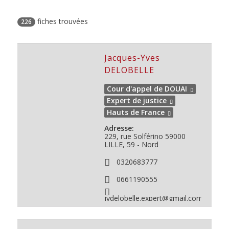
fiches trouvées
226
Jacques-Yves
DELOBELLE
Cour d'appel de DOUAI
Expert de justice
Hauts de France
Adresse:
229, rue Solférino
59000
LILLE, 59 - Nord
0320683777
0661190555
jydelobelle.expert@gmail.com