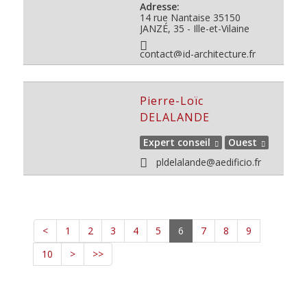
Adresse:
14 rue Nantaise
35150
JANZÉ, 35 - Ille-et-Vilaine
contact@jd-architecture.fr
Pierre-Loïc
DELALANDE
Expert conseil
Ouest
pldelalande@aedificio.fr
<
1
2
3
4
5
6
7
8
9
10
>
>>