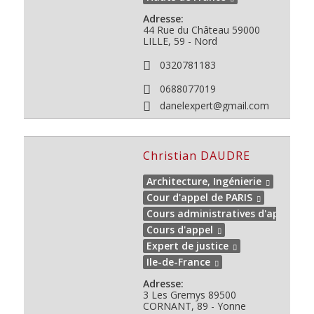
Adresse:
44 Rue du Château
59000
LILLE, 59 - Nord
0320781183
0688077019
danelexpert@gmail.com
Christian DAUDRE
Architecture, Ingénierie
Cour d'appel de PARIS
Cours administratives d'appel
Cours d'appel
Expert de justice
Ile-de-France
Adresse:
3 Les Gremys
89500
CORNANT, 89 - Yonne